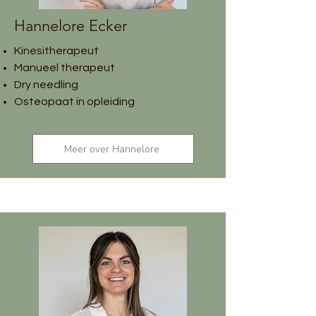
Hannelore Ecker
Kinesitherapeut
Manueel therapeut
Dry needling
Osteopaat in opleiding
Meer over Hannelore