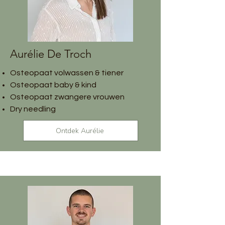
Aurélie De Troch
Osteopaat volwassen & tiener
Osteopaat baby & kind
Osteopaat zwangere vrouwen
Dry needling
Ontdek Aurélie